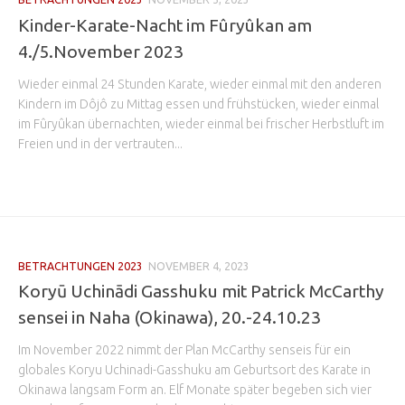
Kinder-Karate-Nacht im Fûryûkan am
4./5.November 2023
Wieder einmal 24 Stunden Karate, wieder einmal mit den anderen
Kindern im Dôjô zu Mittag essen und frühstücken, wieder einmal
im Fûryûkan übernachten, wieder einmal bei frischer Herbstluft im
Freien und in der vertrauten...
BETRACHTUNGEN 2023
NOVEMBER 4, 2023
Koryū Uchinādi Gasshuku mit Patrick McCarthy
sensei in Naha (Okinawa), 20.-24.10.23
Im November 2022 nimmt der Plan McCarthy senseis für ein
globales Koryu Uchinadi-Gasshuku am Geburtsort des Karate in
Okinawa langsam Form an. Elf Monate später begeben sich vier