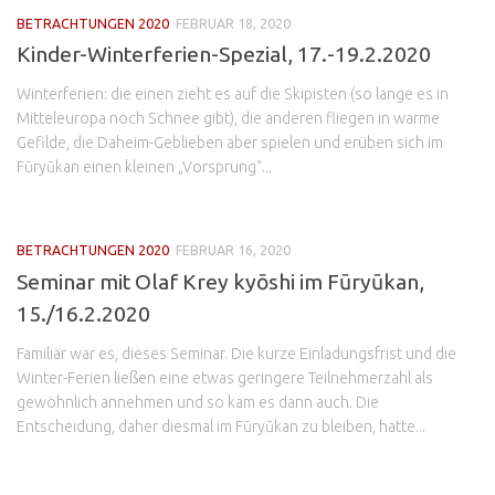
BETRACHTUNGEN 2020
FEBRUAR 18, 2020
Kinder-Winterferien-Spezial, 17.-19.2.2020
Winterferien: die einen zieht es auf die Skipisten (so lange es in
Mitteleuropa noch Schnee gibt), die anderen fliegen in warme
Gefilde, die Daheim-Geblieben aber spielen und erüben sich im
Fūryūkan einen kleinen „Vorsprung“...
BETRACHTUNGEN 2020
FEBRUAR 16, 2020
Seminar mit Olaf Krey kyōshi im Fūryūkan,
15./16.2.2020
Familiär war es, dieses Seminar. Die kurze Einladungsfrist und die
Winter-Ferien ließen eine etwas geringere Teilnehmerzahl als
gewöhnlich annehmen und so kam es dann auch. Die
Entscheidung, daher diesmal im Fūryūkan zu bleiben, hatte...