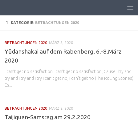
KATEGORIE:
BETRACHTUNGEN 2020
BETRACHTUNGEN 2020
MÄRZ 8, 2020
Yūdanshakai auf dem Rabenberg, 6.-8.März
2020
I can’t get no satisfaction I can’t get no satisfaction ‚Cause I try and I
try and I try and I try I can’t get no, I can’t get no (The Rolling Stones)
Es...
BETRACHTUNGEN 2020
MÄRZ 2, 2020
Taijiquan-Samstag am 29.2.2020