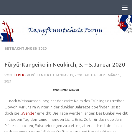
BETRACHTUNGEN 2020
Fūryū-Kangeiko in Neukirch, 3. – 5.Januar 2020
VON
FELBER
· VERÖFFENTLICHT
JANUAR 19, 2020
· AKTUALISIERT
MÄRZ 1,
2021
UND IMMER WIEDER
… nach Weihnachten, beginnt der zarte Keim des Frühlings zu treiben.
Obwohl wir uns im Winter in der dunklen Jahreszeit befinden, so ist
doch die „
Wende
“ erreicht. Die Tage werden länger. Das Dunkel weicht
mit jedem Tag dem zunehmenden Licht. Es ist Zeit, für das neue Jahr
Pläne zu machen, Entscheidungen zu treffen, aber auch mit der in uns
verborgenen, unermüdlichen Kraft, die Lust und Kreativität neu zu