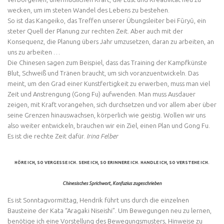
wecken, um im steten Wandel des Lebens zu bestehen.
So ist das Kangeiko, das Treffen unserer Übungsleiter bei Fūryū, ein
steter Quell der Planung zur rechten Zeit. Aber auch mit der
Konsequenz, die Planung übers Jahr umzusetzen, daran zu arbeiten, an
uns zu arbeiten …
Die Chinesen sagen zum Beispiel, dass das Training der Kampfkünste
Blut, Schweiß und Tränen braucht, um sich voranzuentwickeln. Das
meint, um den Grad einer Kunstfertigkeit zu erwerben, muss man viel
Zeit und Anstrengung (Gong Fu) aufwenden. Man muss Ausdauer
zeigen, mit Kraft vorangehen, sich durchsetzen und vor allem aber über
seine Grenzen hinauswachsen, körperlich wie geistig. Wollen wir uns
also weiter entwickeln, brauchen wir ein Ziel, einen Plan und Gong Fu.
Es ist die rechte Zeit dafür.
Irina Felber
HÖRE ICH, SO VERGESSE ICH. SEHE ICH, SO ERINNERE ICH. HANDLE ICH, SO VERSTEHE ICH.
Chinesisches Sprichwort, Konfuzius zugeschrieben
Es ist Sonntagvormittag, Hendrik führt uns durch die einzelnen
Bausteine der Kata “Aragaki Niseishi”. Um Bewegungen neu zu lernen,
benötige ich eine Vorstellung des Bewegungsmusters, Hinweise zu