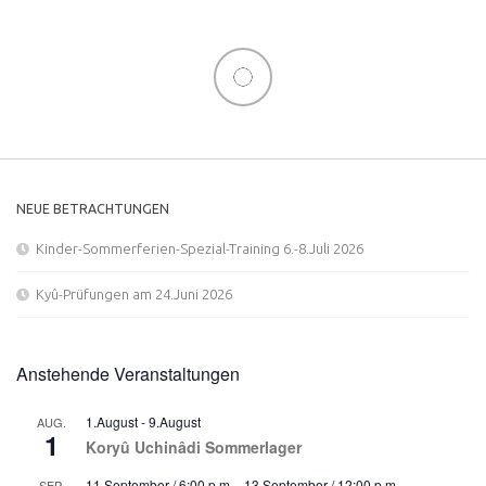
NEUE BETRACHTUNGEN
Kinder-Sommerferien-Spezial-Training 6.-8.Juli 2026
Kyû-Prüfungen am 24.Juni 2026
Anstehende Veranstaltungen
1.August
-
9.August
AUG.
1
Koryû Uchinâdi Sommerlager
11.September / 6:00 p.m.
-
13.September / 12:00 p.m.
SEP.