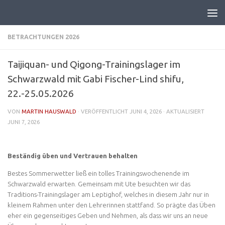
BETRACHTUNGEN 2026
Taijiquan- und Qigong-Trainingslager im
Schwarzwald mit Gabi Fischer-Lind shifu,
22.-25.05.2026
VON
MARTIN HAUSWALD
· VERÖFFENTLICHT
JUNI 4, 2026
· AKTUALISIERT
JUNI 7, 2026
Beständig üben und Vertrauen behalten
Bestes Sommerwetter ließ ein tolles Trainingswochenende im
Schwarzwald erwarten. Gemeinsam mit Ute besuchten wir das
Traditions-Trainingslager am Leptighof, welches in diesem Jahr nur in
kleinem Rahmen unter den Lehrerinnen stattfand. So prägte das Üben
eher ein gegenseitiges Geben und Nehmen, als dass wir uns an neue