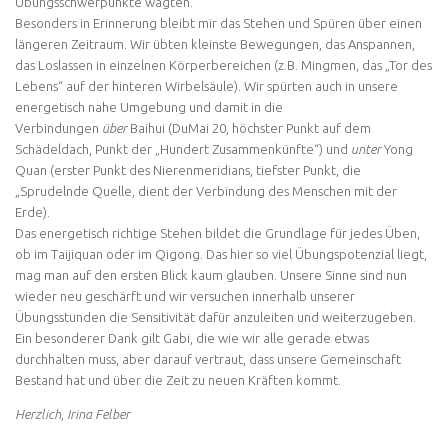
Übungsschwerpunkte wagten.
Besonders in Erinnerung bleibt mir das Stehen und Spüren über einen
längeren Zeitraum. Wir übten kleinste Bewegungen, das Anspannen,
das Loslassen in einzelnen Körperbereichen (z.B. Mingmen, das „Tor des
Lebens“ auf der hinteren Wirbelsäule). Wir spürten auch in unsere
energetisch nahe Umgebung und damit in die
Verbindungen
über
Baihui (DuMai 20, höchster Punkt auf dem
Schädeldach, Punkt der „Hundert Zusammenkünfte“) und
unter
Yong
Quan (erster Punkt des Nierenmeridians, tiefster Punkt, die
„Sprudelnde Quelle, dient der Verbindung des Menschen mit der
Erde).
Das energetisch richtige Stehen bildet die Grundlage für jedes Üben,
ob im Taijiquan oder im Qigong. Das hier so viel Übungspotenzial liegt,
mag man auf den ersten Blick kaum glauben. Unsere Sinne sind nun
wieder neu geschärft und wir versuchen innerhalb unserer
Übungsstunden die Sensitivität dafür anzuleiten und weiterzugeben.
Ein besonderer Dank gilt Gabi, die wie wir alle gerade etwas
durchhalten muss, aber darauf vertraut, dass unsere Gemeinschaft
Bestand hat und über die Zeit zu neuen Kräften kommt.
Herzlich, Irina Felber