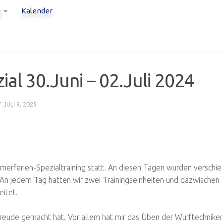
g
Kalender
al 30.Juni – 02.Juli 2024
RT
JULI 9, 2025
erferien-Spezialtraining statt. An diesen Tagen wurden verschi
 An jedem Tag hatten wir zwei Trainingseinheiten und dazwischen 
itet.
l Freude gemacht hat. Vor allem hat mir das Üben der Wurftechnike