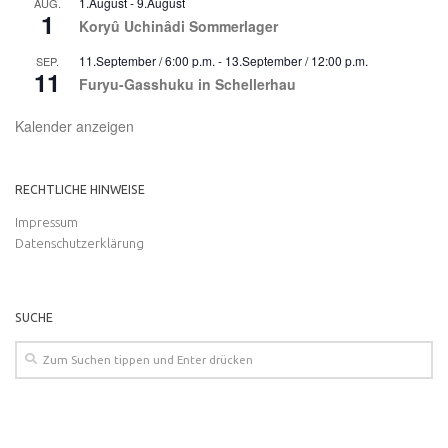
1.August
-
9.August
AUG.
1
Koryû Uchinâdi Sommerlager
11.September / 6:00 p.m.
-
13.September / 12:00 p.m.
SEP.
11
Furyu-Gasshuku in Schellerhau
Kalender anzeigen
RECHTLICHE HINWEISE
Impressum
Datenschutzerklärung
SUCHE