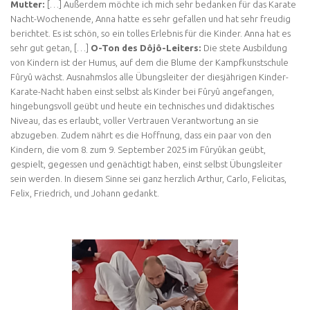
Mutter:
[…] Außerdem möchte ich mich sehr bedanken für das Karate
Nacht-Wochenende, Anna hatte es sehr gefallen und hat sehr freudig
berichtet. Es ist schön, so ein tolles Erlebnis für die Kinder. Anna hat es
sehr gut getan, […]
O-Ton des Dôjô-Leiters:
Die stete Ausbildung
von Kindern ist der Humus, auf dem die Blume der Kampfkunstschule
Fûryû wächst. Ausnahmslos alle Übungsleiter der diesjährigen Kinder-
Karate-Nacht haben einst selbst als Kinder bei Fûryû angefangen,
hingebungsvoll geübt und heute ein technisches und didaktisches
Niveau, das es erlaubt, voller Vertrauen Verantwortung an sie
abzugeben. Zudem nährt es die Hoffnung, dass ein paar von den
Kindern, die vom 8. zum 9. September 2025 im Fûryûkan geübt,
gespielt, gegessen und genächtigt haben, einst selbst Übungsleiter
sein werden. In diesem Sinne sei ganz herzlich Arthur, Carlo, Felicitas,
Felix, Friedrich, und Johann gedankt.