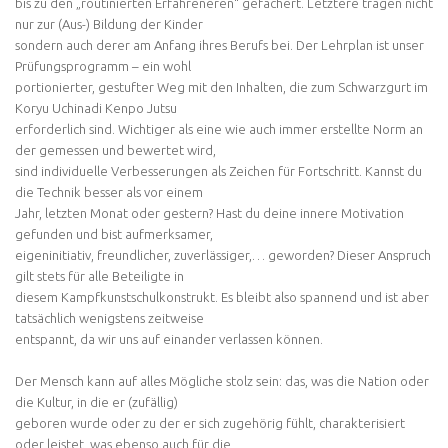
bis zu den „routinierten Erfahreneren“ gefächert. Letztere tragen nicht
nur zur (Aus-) Bildung der Kinder
sondern auch derer am Anfang ihres Berufs bei. Der Lehrplan ist unser
Prüfungsprogramm – ein wohl
portionierter, gestufter Weg mit den Inhalten, die zum Schwarzgurt im
Koryu Uchinadi Kenpo Jutsu
erforderlich sind. Wichtiger als eine wie auch immer erstellte Norm an
der gemessen und bewertet wird,
sind individuelle Verbesserungen als Zeichen für Fortschritt. Kannst du
die Technik besser als vor einem
Jahr, letzten Monat oder gestern? Hast du deine innere Motivation
gefunden und bist aufmerksamer,
eigeninitiativ, freundlicher, zuverlässiger,… geworden? Dieser Anspruch
gilt stets für alle Beteiligte in
diesem Kampfkunstschulkonstrukt. Es bleibt also spannend und ist aber
tatsächlich wenigstens zeitweise
entspannt, da wir uns auf einander verlassen können.
Der Mensch kann auf alles Mögliche stolz sein: das, was die Nation oder
die Kultur, in die er (zufällig)
geboren wurde oder zu der er sich zugehörig fühlt, charakterisiert
oder leistet, was ebenso auch für die