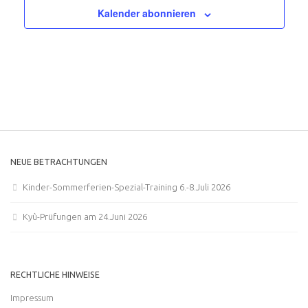
n
a
Kalender abonnieren
-
l
N
t
a
u
v
n
i
g
g
e
a
n
t
i
NEUE BETRACHTUNGEN
o
Kinder-Sommerferien-Spezial-Training 6.-8.Juli 2026
n
Kyû-Prüfungen am 24.Juni 2026
RECHTLICHE HINWEISE
Impressum