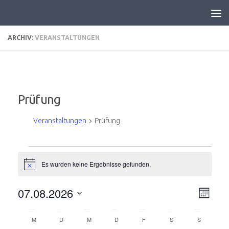
ARCHIV:
VERANSTALTUNGEN
Prüfung
Veranstaltungen
Prüfung
Veranstaltungen
Es wurden keine Ergebnisse gefunden.
Hinweis
07.08.2026
A
V
Monat
e
n
Datum
K
r
s
wählen.
M
MONTAG
D
DIENSTAG
M
MITTWOCH
D
DONNERSTAG
F
FREITAG
S
SAMSTAG
S
SONNTAG